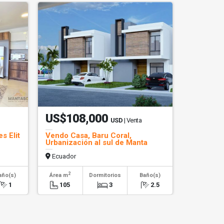
US$108,000
USD
| Venta
s Elit
Vendo Casa, Baru Coral,
Urbanización al sul de Manta
Ecuador
2
año(s)
Área m
Dormitorios
Baño(s)
1
105
3
2.5