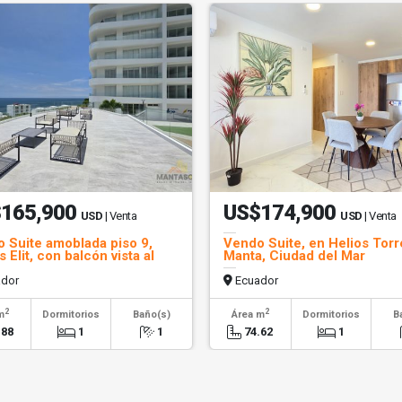
165,900
US$174,900
USD
| Venta
USD
| Venta
 Suite amoblada piso 9,
Vendo Suite, en Helios Torre
 Elit, con balcón vista al
Manta, Ciudad del Mar
dor
Ecuador
2
2
m
Dormitorios
Baño(s)
Área m
Dormitorios
B
.88
1
1
74.62
1