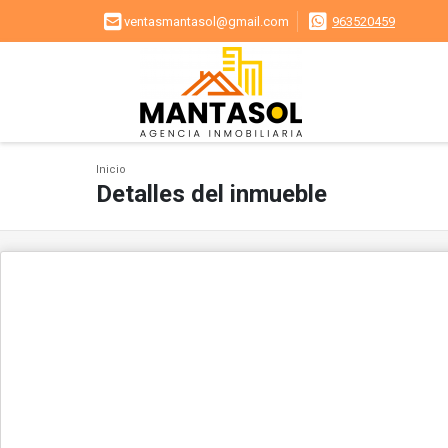
ventasmantasol@gmail.com
963520459
Inicio
Detalles del inmueble