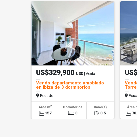
US$329,900
US$
USD
| Venta
Vendo departamento amoblado
Vendo
en ibiza de 3 dormitorios
Torres
mar
Ecuador
Ecua
2
Área m
Dormitorios
Baño(s)
Área 
157
3
3.5
70