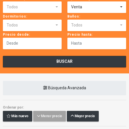
Todos
Venta
Dormitorios:
Baños:
Todos
Todos
Precio desde:
Precio hasta:
BUSCAR
Búsqueda Avanzada
Ordenar por:
Más nuevo
Menor precio
Mayor precio