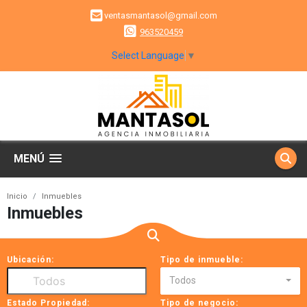
ventasmantasol@gmail.com
963520459
Select Language
▼
MENÚ
Inicio
Inmuebles
Inmuebles
Ubicación:
Tipo de inmueble:
Todos
Estado Propiedad:
Tipo de negocio: