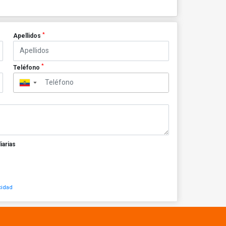
*
Apellidos
*
Teléfono
▼
iarias
cidad