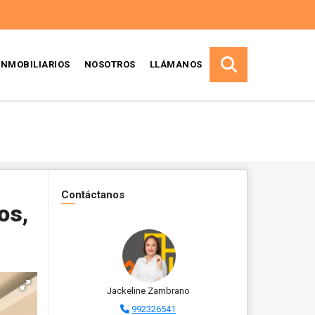
INMOBILIARIOS
NOSOTROS
LLÁMANOS
Contáctanos
os,
Jackeline Zambrano
992326541