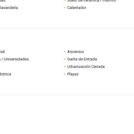
idad
Suelo de cerámica / mármol
lavandería
Calentador
ial
Ascensor
 / Universidades
Garita de Entrada
Urbanización Cerrada
éctrica
Playas