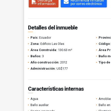
Descargar
Recomendar inmueble
información
por correo electrónico
Detalles del inmueble
País:
Ecuador
Provinc
Zona:
Edificio Las Olas
Código:
Área Construida:
130.63 m²
Área Pr
Baños:
3
Baño m
Año construcción:
2012
Tipo de
Administración:
US$177
Características internas
Agua
Amobla
Baño auxiliar
Baño en 