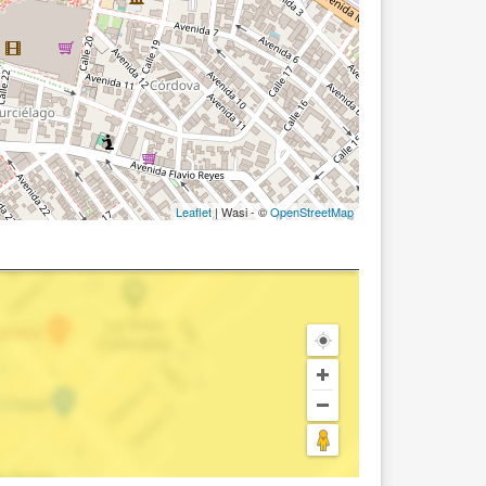
Leaflet
| Wasi - ©
OpenStreetMap