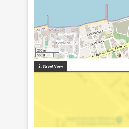
200 m
500 ft
Street View