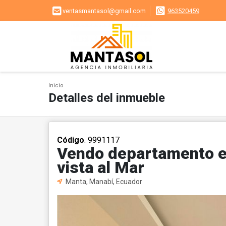
ventasmantasol@gmail.com
963520459
Inicio
Detalles del inmueble
Código
. 9991117
Vendo departamento ed
vista al Mar
Manta, Manabí, Ecuador