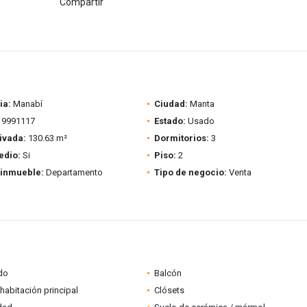
Compartir
ia:
Manabí
Ciudad:
Manta
9991117
Estado:
Usado
ivada:
130.63 m²
Dormitorios:
3
edio:
Si
Piso:
2
 inmueble:
Departamento
Tipo de negocio:
Venta
do
Balcón
habitación principal
Clósets